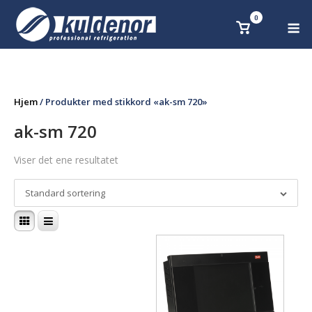
Skip
0
M
Se
to
handlekurv
content
Hjem
/ Produkter med stikkord «ak-sm 720»
ak-sm 720
Viser det ene resultatet
Standard sortering