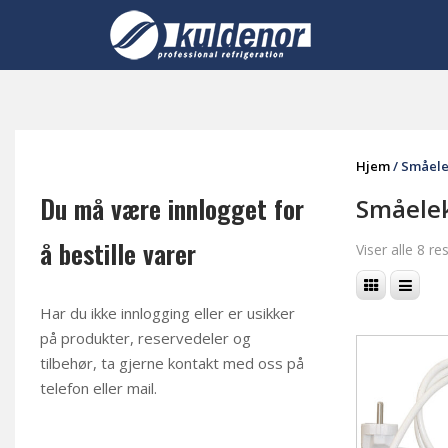
Skip
to
content
Hjem
/ Småele
Du må være innlogget for
Småelek
å bestille varer
Viser alle 8 re
Har du ikke innlogging eller er usikker
på produkter, reservedeler og
tilbehør, ta gjerne kontakt med oss på
telefon eller mail
.