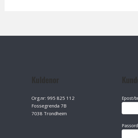
Kuldenor
Kund
Org.nr: 995 825 112
Epost/b
Fossegrenda 7B
7038 Trondheim
Passord