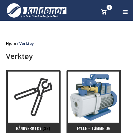
Skip
0
M
Se
to
handlekurv
content
Hjem
/ Verktøy
Verktøy
HÅNDVERKTØY
(38)
FYLLE - TØMME OG