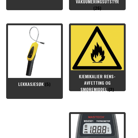
VAKUUMERINGSUTSTYR
(26)
KJEMIKALIER RENS-
AVFETTING OG
LEKKASJESØK
(5)
SMØREMIDDEL
(2)