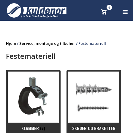
Skip
0
M
Se
to
handlekurv
content
Hjem
/
Service, montasje og tilbehør
/ Festemateriell
Festemateriell
KLAMMER
(7)
SKRUER OG BRAKETTER