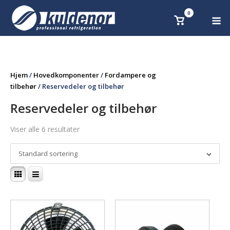
Skip
0
M
Se
to
handlekurv
content
Hjem
/
Hovedkomponenter
/
Fordampere og
tilbehør
/ Reservedeler og tilbehør
Reservedeler og tilbehør
Viser alle 6 resultater
Standard sortering