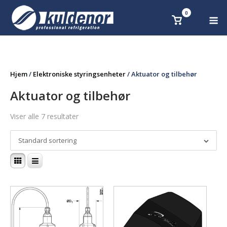
Skip
0
M
Se
to
handlekurv
content
Hjem
/
Elektroniske styringsenheter
/ Aktuator og tilbehør
Aktuator og tilbehør
Viser alle 7 resultater
Standard sortering