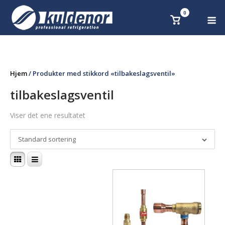
Skip
0
M
Se
to
handlekurv
content
Hjem
/ Produkter med stikkord «tilbakeslagsventil»
tilbakeslagsventil
Viser det ene resultatet
Standard sortering