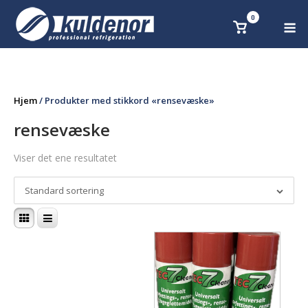
Skip
0
M
Se
to
handlekurv
content
Hjem
/ Produkter med stikkord «rensevæske»
rensevæske
Viser det ene resultatet
Standard sortering