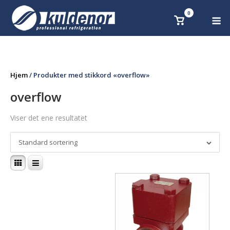
Skip
0
M
Se
to
handlekurv
content
Hjem
/ Produkter med stikkord «overflow»
overflow
Viser det ene resultatet
Standard sortering