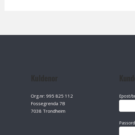
Kuldenor
Kund
Org.nr: 995 825 112
Epost/b
Fossegrenda 7B
7038 Trondheim
Passord