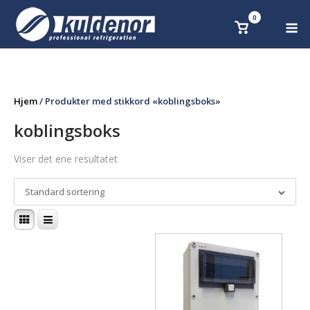
Skip
0
M
Se
to
handlekurv
content
Hjem
/ Produkter med stikkord «koblingsboks»
koblingsboks
Viser det ene resultatet
Standard sortering