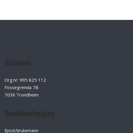
Kuldenor
Org.nr: 995 825 112
Fossegrenda 7B
7038 Trondheim
Kundeinnlogging
Epost/brukernavn