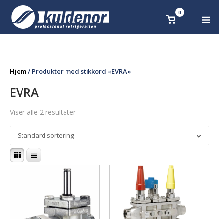
Skip
0
M
Se
to
handlekurv
content
Hjem
/ Produkter med stikkord «EVRA»
EVRA
Viser alle 2 resultater
Standard sortering