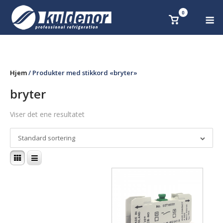
Skip
0
M
Se
to
handlekurv
content
Hjem
/ Produkter med stikkord «bryter»
bryter
Viser det ene resultatet
Standard sortering