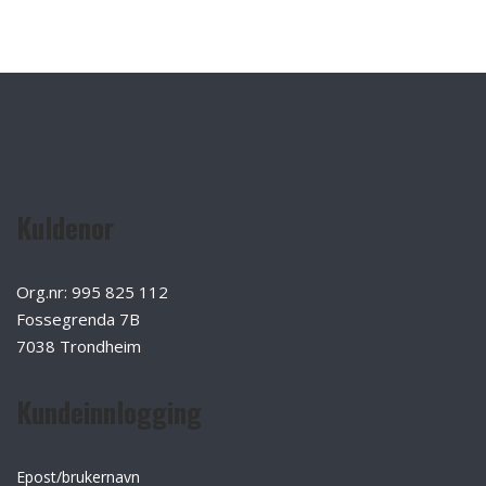
Kuldenor
Org.nr: 995 825 112
Fossegrenda 7B
7038 Trondheim
Kundeinnlogging
Epost/brukernavn