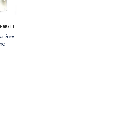
BRAKETT
or å se
ene