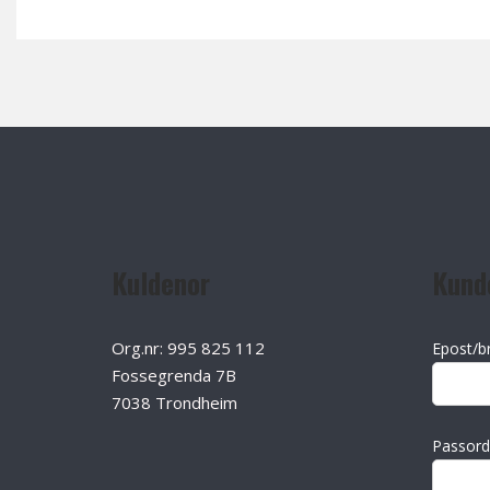
Kuldenor
Kund
Org.nr: 995 825 112
Epost/b
Fossegrenda 7B
7038 Trondheim
Passord