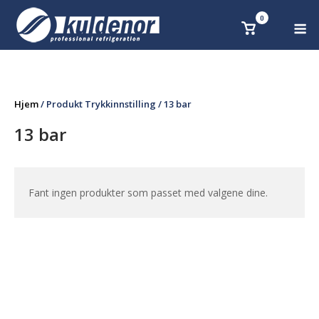
Skip
0
M
Se
to
handlekurv
content
Hjem
/ Produkt Trykkinnstilling / 13 bar
13 bar
Fant ingen produkter som passet med valgene dine.