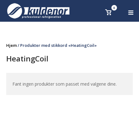
Skip
0
M
Se
to
handlekurv
content
Hjem
/ Produkter med stikkord «HeatingCoil»
HeatingCoil
Fant ingen produkter som passet med valgene dine.