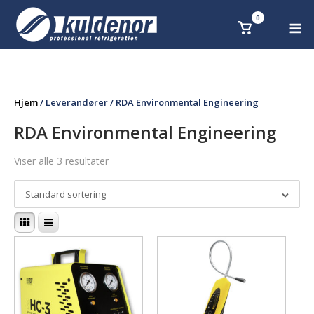
Skip
0
M
Se
to
handlekurv
content
Hjem
/ Leverandører / RDA Environmental Engineering
RDA Environmental Engineering
Viser alle 3 resultater
Standard sortering