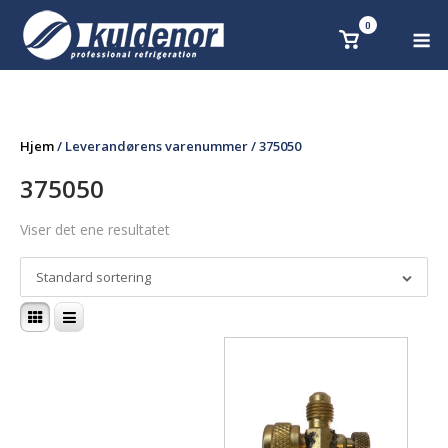
Skip
0
M
Se
to
handlekurv
content
Hjem
/ Leverandørens varenummer / 375050
375050
Viser det ene resultatet
Standard sortering