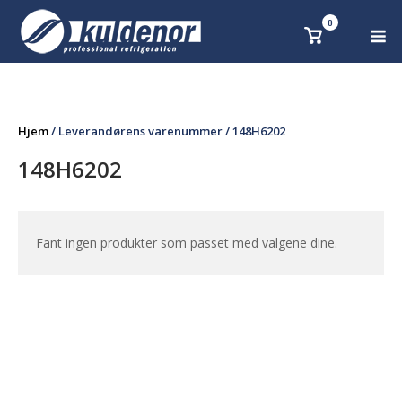
Skip
0
M
Se
to
handlekurv
content
Hjem
/ Leverandørens varenummer / 148H6202
148H6202
Fant ingen produkter som passet med valgene dine.