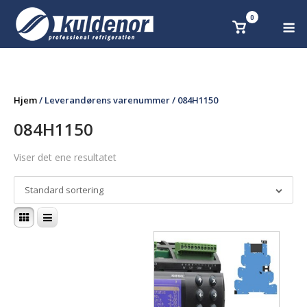
Skip
0
M
Se
to
handlekurv
content
Hjem
/ Leverandørens varenummer / 084H1150
084H1150
Viser det ene resultatet
Standard sortering