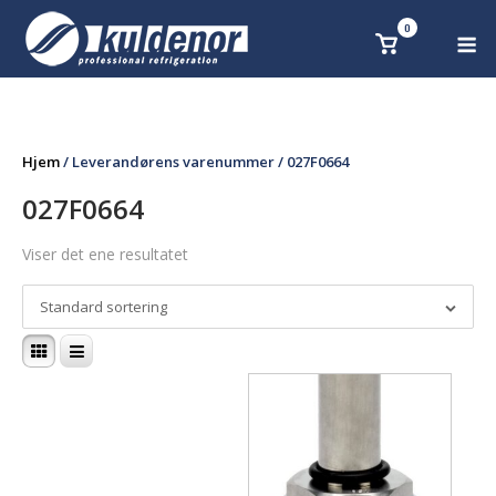
Skip
0
M
Se
to
handlekurv
content
Hjem
/ Leverandørens varenummer / 027F0664
027F0664
Viser det ene resultatet
Standard sortering