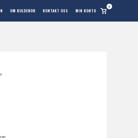
0
Se
ON
OM KULDENOR
KONTAKT OSS
MIN KONTO
handlekurv
be
rrør