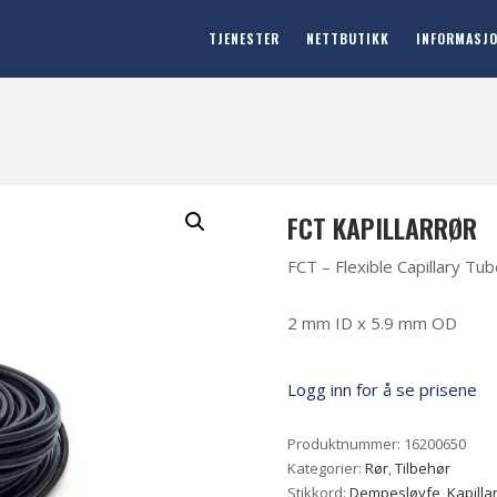
TJENESTER
NETTBUTIKK
INFORMASJ
FCT KAPILLARRØR
FCT – Flexible Capillary Tu
2 mm ID x 5.9 mm OD
Logg inn for å se prisene
Produktnummer:
16200650
Kategorier:
Rør
,
Tilbehør
Stikkord:
Dempesløyfe
,
Kapilla