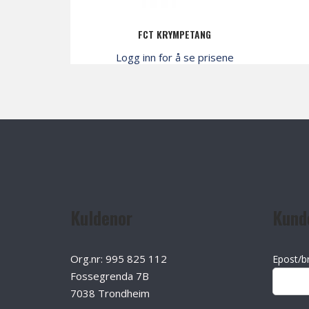
FCT KRYMPETANG
Logg inn for å se prisene
Kuldenor
Kund
Org.nr: 995 825 112
Epost/b
Fossegrenda 7B
7038 Trondheim