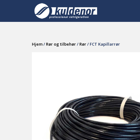
Skip
to
content
Hjem
/
Rør og tilbehør
/
Rør
/ FCT Kapillarrør