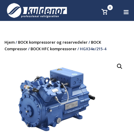
Skip
0
M
Se
to
handlekurv
content
Hjem
/
BOCK kompressorer og reservedeler
/
BOCK
Compressor
/
BOCK HFC kompressorer
/ HGX34e/215-4