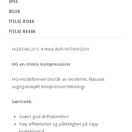
SPEC
DELER
YTELSE R134A
YTELSE R448A
HGX34e/215-4 med AVP/INT69/OSH
HG en-trinns kompressorer
HG‑modellserien består av moderne, klassisk
sugegasskjølt kompressorteknologi.
Særtrekk:
Svært god driftskomfort
Høy effektivitet og pålitelighet på topp
kvalitetsnivå