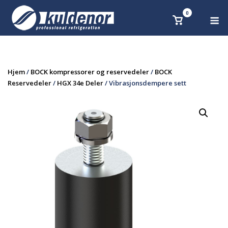
Skip
0
M
Se
to
handlekurv
content
Hjem
/
BOCK kompressorer og reservedeler
/
BOCK
Reservedeler
/
HGX 34e Deler
/ Vibrasjonsdempere sett