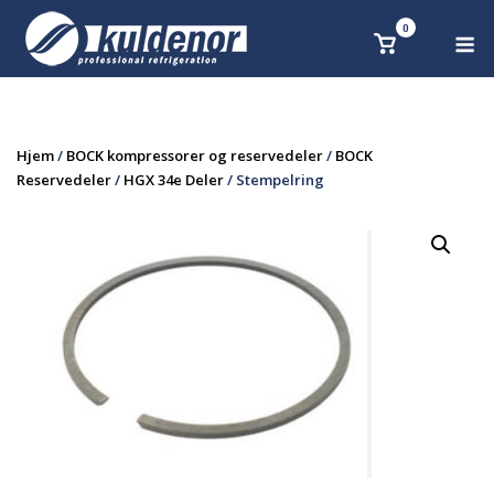
Skip
0
M
Se
to
handlekurv
content
Hjem
/
BOCK kompressorer og reservedeler
/
BOCK
Reservedeler
/
HGX 34e Deler
/ Stempelring