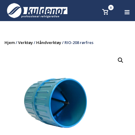
Skip
0
M
Se
to
handlekurv
content
Hjem
/
Verktøy
/
Håndverktøy
/ RIO-208 rørfres