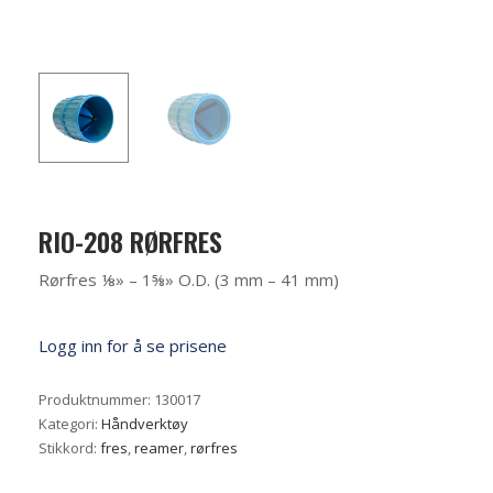
RIO-208 RØRFRES
Rørfres ⅛» – 1⅝» O.D. (3 mm – 41 mm)
Logg inn for å se prisene
Produktnummer:
130017
Kategori:
Håndverktøy
Stikkord:
fres
,
reamer
,
rørfres