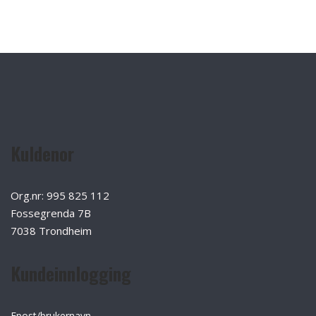
Kuldenor
Org.nr: 995 825 112
Fossegrenda 7B
7038 Trondheim
Kundeinnlogging
Epost/brukernavn