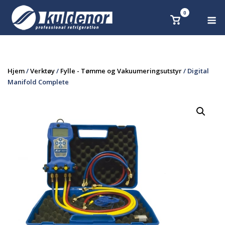
Skip
0
M
Se
to
handlekurv
content
Hjem
/
Verktøy
/
Fylle - Tømme og Vakuumeringsutstyr
/ Digital
Manifold Complete