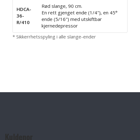
Rød slange, 90 cm.
HDCA-
En rett gjenget ende (1/4"), en 45°
36-
ende (5/16") med utskiftbar
R/410
kjernedepressor
* Sikkerrhetsspyling i alle slange-ender
Kuldenor