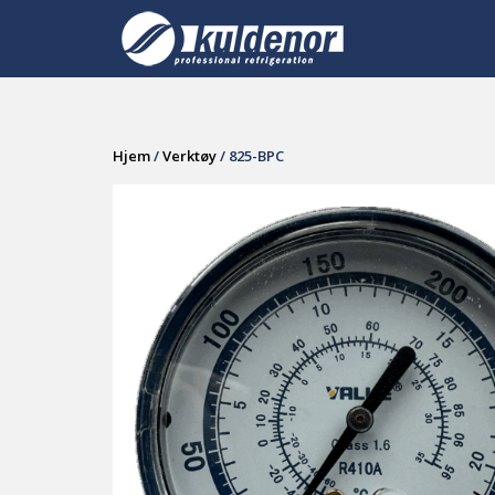
Skip
to
content
Hjem
/
Verktøy
/ 825-BPC