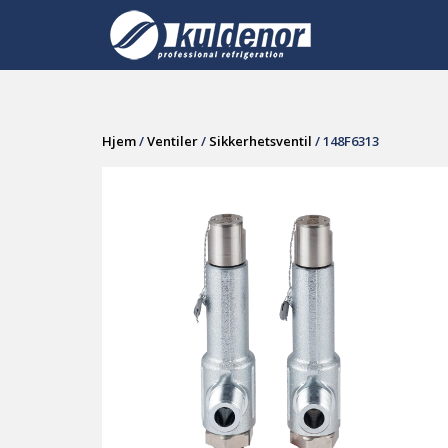
Skip
to
content
Hjem
/
Ventiler
/
Sikkerhetsventil
/ 148F6313