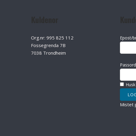
Kuldenor
Kund
Org.nr: 995 825 112
Epost/b
Fossegrenda 7B
7038 Trondheim
Passord
Husk
Mistet 