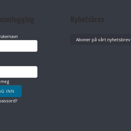
einnlogging
Nyhetsbrev
rukernavn
Aboner på vårt nyhetsbrev
 meg
passord?