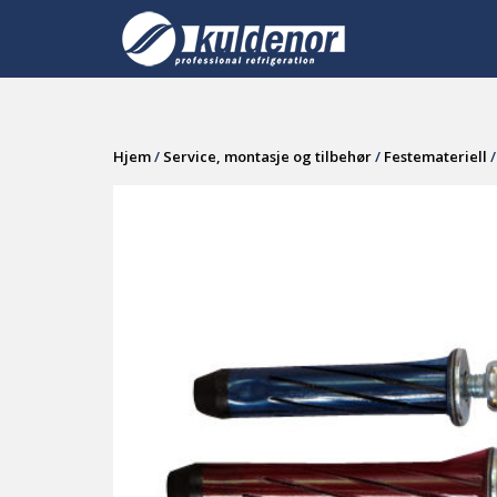
Skip
to
content
Hjem
/
Service, montasje og tilbehør
/
Festemateriell