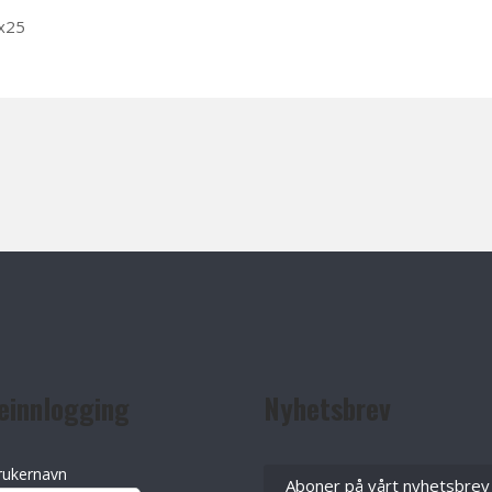
Tx25
einnlogging
Nyhetsbrev
rukernavn
Aboner på vårt nyhetsbrev