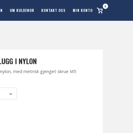
0
Se
ON
OM KULDENOR
KONTAKT OSS
MIN KONTO
handlekurv
UGG I NYLON
nylon, med metrisk gjenget skrue M5