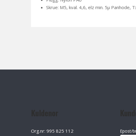
Skrue: M5, kval. 4,6, elz min. 5µ Panhode, 
Kuldenor
Kund
Org.nr: 995 825 112
Epost/b