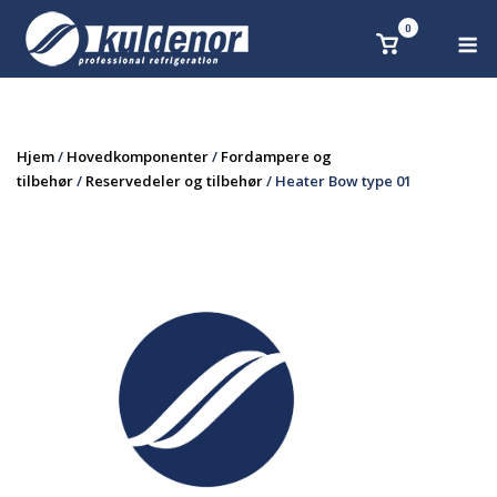
Skip
0
M
Se
to
handlekurv
content
Hjem
/
Hovedkomponenter
/
Fordampere og
tilbehør
/
Reservedeler og tilbehør
/ Heater Bow type 01