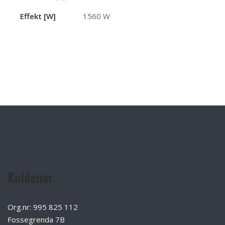
Effekt [W]
1560 W
Kuldenor
Org.nr: 995 825 112
Fossegrenda 7B