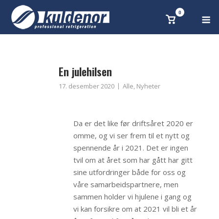
Skip
0
M
Se
to
handlekurv
content
En julehilsen
17. desember 2020
Alle
,
Nyheter
Da er det like før driftsåret 2020 er
omme, og vi ser frem til et nytt og
spennende år i 2021. Det er ingen
tvil om at året som har gått har gitt
sine utfordringer både for oss og
våre samarbeidspartnere, men
sammen holder vi hjulene i gang og
vi kan forsikre om at 2021 vil bli et år