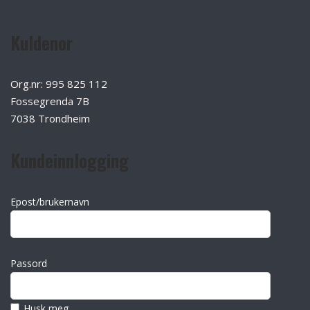
Kuldenor
Org.nr: 995 825 112
Fossegrenda 7B
7038 Trondheim
Kundeinnlogging
Epost/brukernavn
Passord
Husk meg