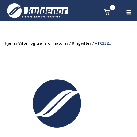
Skip
0
M
Se
to
handlekurv
content
Hjem
/
Vifter og transformatorer
/
Ringvifter
/ VT0332U