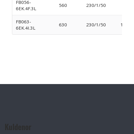
FB056-
560
230/1/50
6020
6EK.4F.3L
FB063-
630
230/1/50
10 00
6EK.4I.3L
Kuldenor