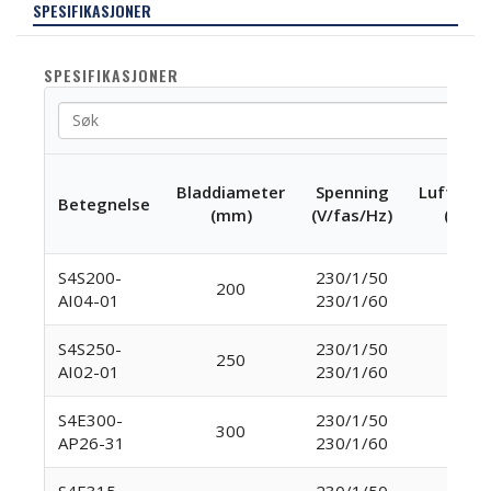
SPESIFIKASJONER
SPESIFIKASJONER
Bladdiameter
Spenning
Luftmen
Betegnelse
(mm)
(V/fas/Hz)
(m3/t
S4S200-
230/1/50
470
200
AI04-01
230/1/60
540
S4S250-
230/1/50
970
250
AI02-01
230/1/60
1100
S4E300-
230/1/50
1885
300
AP26-31
230/1/60
2145
S4E315-
230/1/50
2440