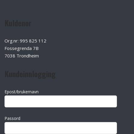
Kuldenor
Org.nr: 995 825 112
Fossegrenda 7B
7038 Trondheim
Kundeinnlogging
Epost/brukernavn
Passord