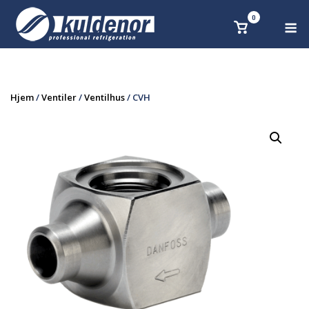
Skip
0
M
Se
to
handlekurv
content
Hjem
/
Ventiler
/
Ventilhus
/ CVH