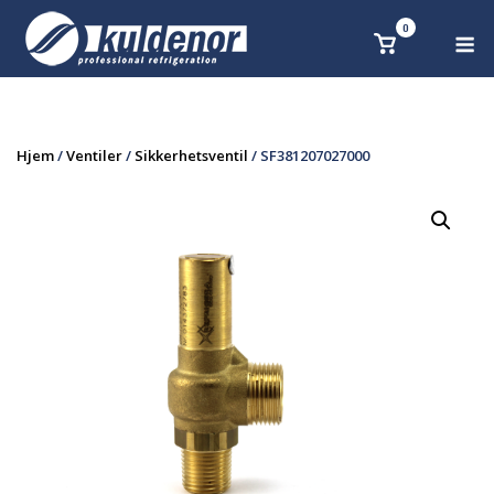
Skip
0
M
Se
to
handlekurv
content
Hjem
/
Ventiler
/
Sikkerhetsventil
/ SF381207027000