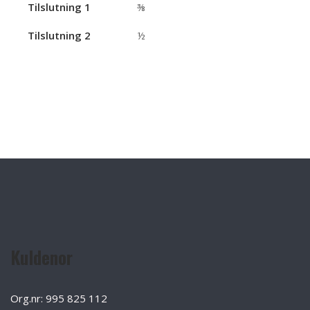
Tilslutning 1
⅜
Tilslutning 2
½
Kuldenor
Org.nr: 995 825 112