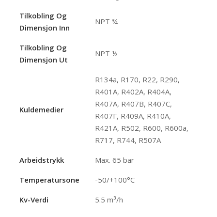
Tilkobling Og
NPT ¾
Dimensjon Inn
Tilkobling Og
NPT ½
Dimensjon Ut
R134a, R170, R22, R290,
R401A, R402A, R404A,
R407A, R407B, R407C,
Kuldemedier
R407F, R409A, R410A,
R421A, R502, R600, R600a,
R717, R744, R507A
Arbeidstrykk
Max. 65 bar
Temperatursone
-50/+100°C
Kv-Verdi
5.5 m³/h