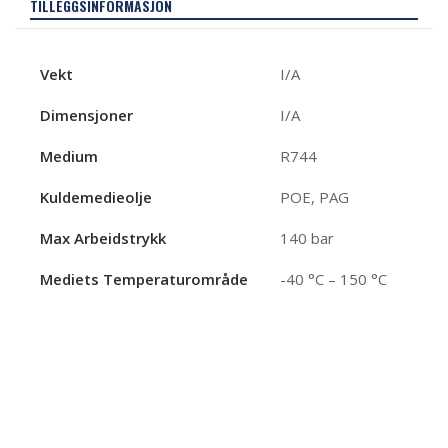
TILLEGGSINFORMASJON
Vekt
I/A
Dimensjoner
I/A
Medium
R744
Kuldemedieolje
POE, PAG
Max Arbeidstrykk
140 bar
Mediets Temperaturområde
-40 °C – 150 °C