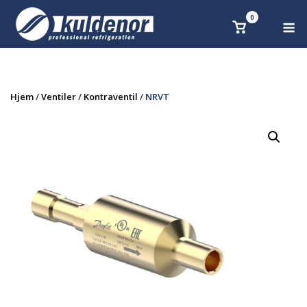
Skip
0
M
Se
to
handlekurv
content
Hjem
/
Ventiler
/
Kontraventil
/ NRVT