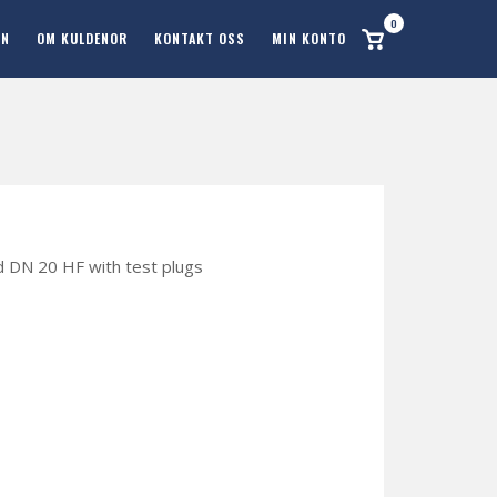
0
Se
ON
OM KULDENOR
KONTAKT OSS
MIN KONTO
handlekurv
d DN 20 HF with test plugs