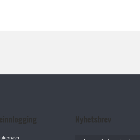
einnlogging
Nyhetsbrev
rukernavn