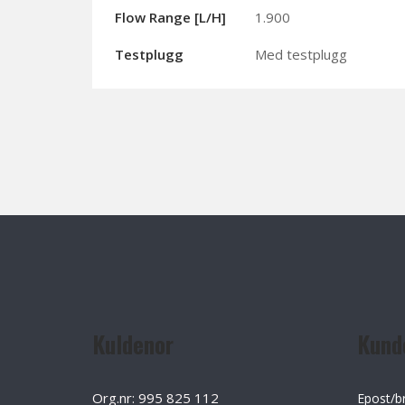
Flow Range [l/h]
1.900
Testplugg
Med testplugg
Kuldenor
Kund
Org.nr: 995 825 112
Epost/b