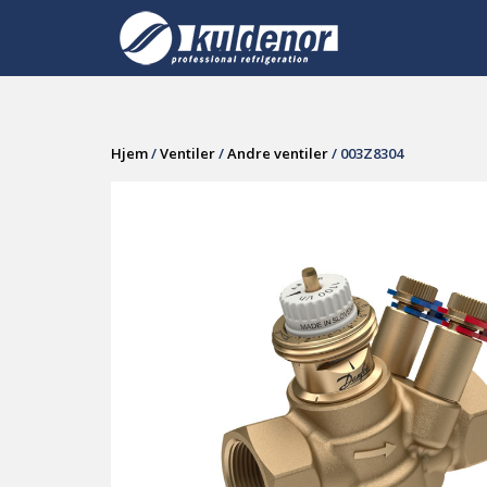
Skip
to
content
Hjem
/
Ventiler
/
Andre ventiler
/ 003Z8304