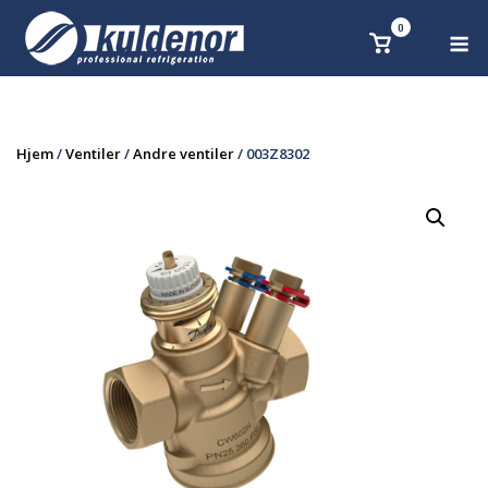
Skip
0
M
Se
to
handlekurv
content
Hjem
/
Ventiler
/
Andre ventiler
/ 003Z8302