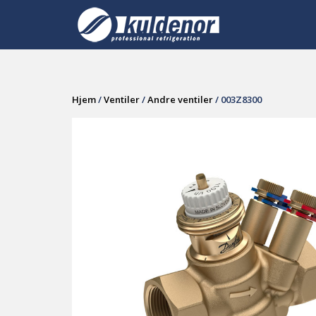
Skip
to
content
Hjem
/
Ventiler
/
Andre ventiler
/ 003Z8300