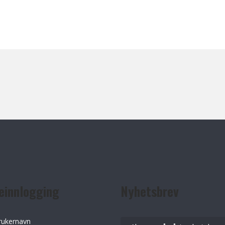
einnlogging
Nyhetsbrev
rukernavn