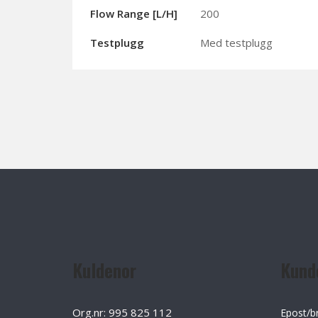
Flow Range [l/h]
200
Testplugg
Med testplugg
Kuldenor
Kund
Org.nr: 995 825 112
Epost/b