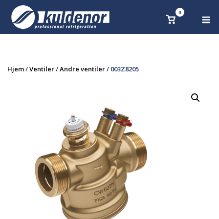
Skip
0
M
Se
to
handlekurv
content
Hjem
/
Ventiler
/
Andre ventiler
/ 003Z8205