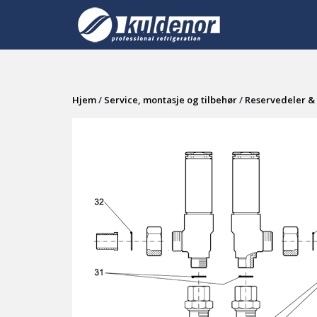
Skip
to
content
Hjem
/
Service, montasje og tilbehør
/
Reservedeler & 