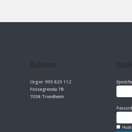
Kuldenor
Kund
Org.nr: 995 825 112
Epost/b
Fossegrenda 7B
7038 Trondheim
Passord
Husk