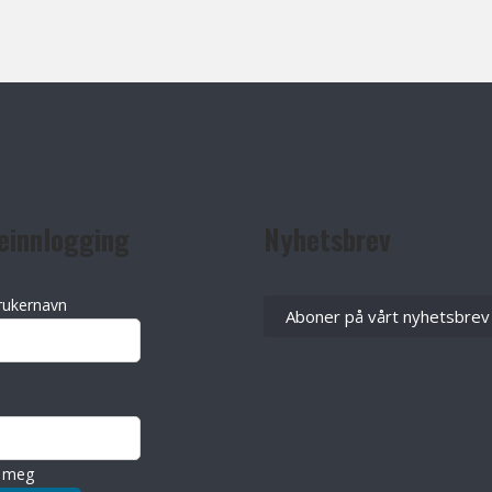
einnlogging
Nyhetsbrev
rukernavn
Aboner på vårt nyhetsbrev
 meg