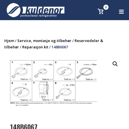
Skip
0
M
Se
to
handlekurv
content
Hjem
/
Service, montasje og tilbehør
/
Reservedeler &
tilbehør
/
Reparasjon kit
/ 148B6067
148B6067