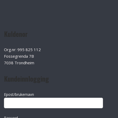
Kuldenor
Org.nr: 995 825 112
Fossegrenda 7B
7038 Trondheim
Kundeinnlogging
Epost/brukernavn
Passord