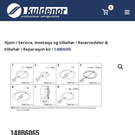
Skip
0
M
Se
to
handlekurv
content
Hjem
/
Service, montasje og tilbehør
/
Reservedeler &
tilbehør
/
Reparasjon kit
/ 148B6065
148B6065