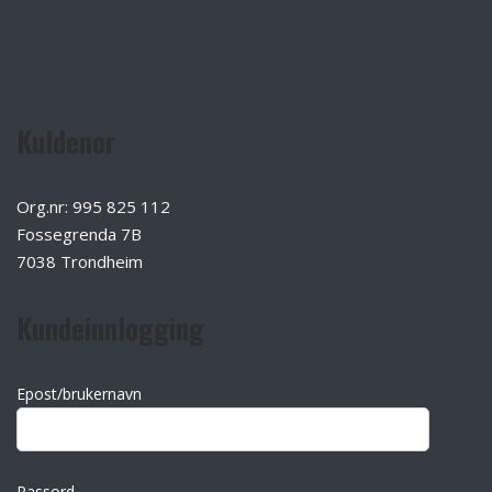
Kuldenor
Org.nr: 995 825 112
Fossegrenda 7B
7038 Trondheim
Kundeinnlogging
Epost/brukernavn
Passord