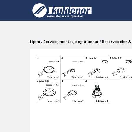
Skip
to
content
Hjem
/
Service, montasje og tilbehør
/
Reservedeler & 