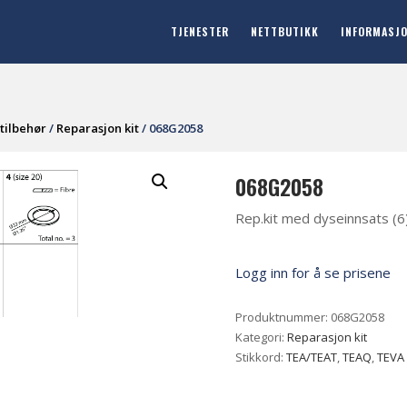
TJENESTER
NETTBUTIKK
INFORMASJ
tilbehør
/
Reparasjon kit
/ 068G2058
068G2058
Rep.kit med dyseinnsats (6
Logg inn for å se prisene
Produktnummer:
068G2058
Kategori:
Reparasjon kit
Stikkord:
TEA/TEAT
,
TEAQ
,
TEVA