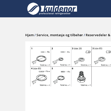
Skip
to
content
Hjem
/
Service, montasje og tilbehør
/
Reservedeler & 