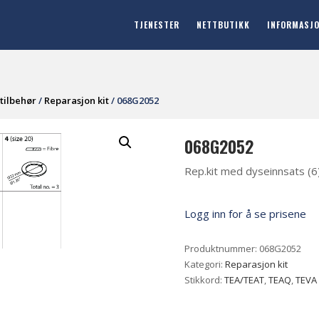
TJENESTER
NETTBUTIKK
INFORMASJ
tilbehør
/
Reparasjon kit
/ 068G2052
068G2052
Rep.kit med dyseinnsats (6
Logg inn for å se prisene
Produktnummer:
068G2052
Kategori:
Reparasjon kit
Stikkord:
TEA/TEAT
,
TEAQ
,
TEVA