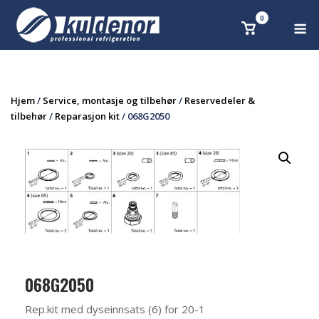
Skip
0
M
Se
to
handlekurv
content
Hjem
/
Service, montasje og tilbehør
/
Reservedeler &
tilbehør
/
Reparasjon kit
/ 068G2050
068G2050
Rep.kit med dyseinnsats (6) for 20-1