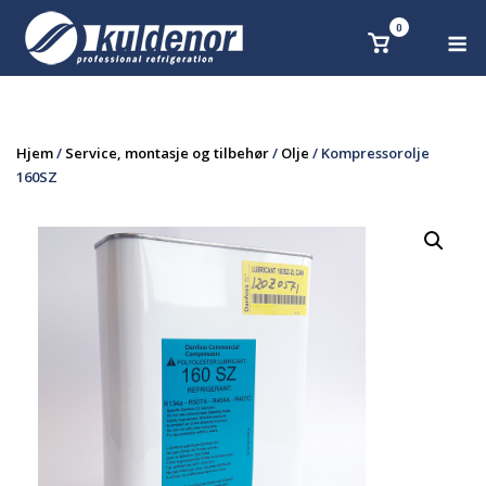
Skip
0
M
Se
to
handlekurv
content
Hjem
/
Service, montasje og tilbehør
/
Olje
/ Kompressorolje
160SZ