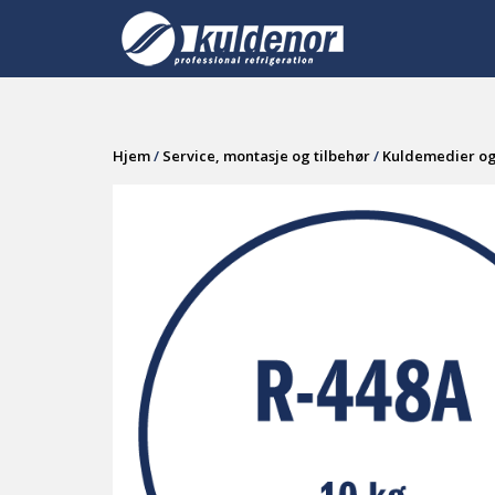
Skip
to
content
Hjem
/
Service, montasje og tilbehør
/
Kuldemedier og