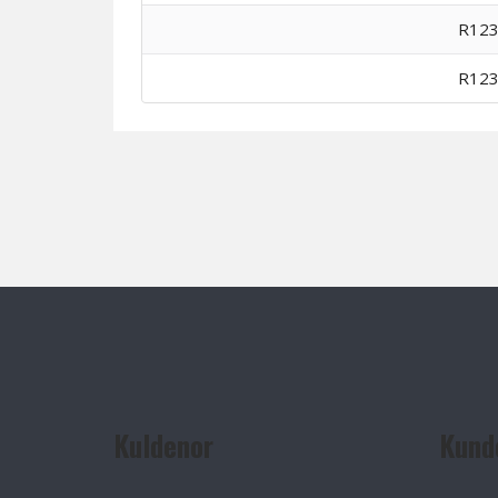
R123
R123
Kuldenor
Kund