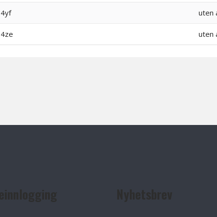
4yf
uten 
4ze
uten 
einnlogging
Nyhetsbrev