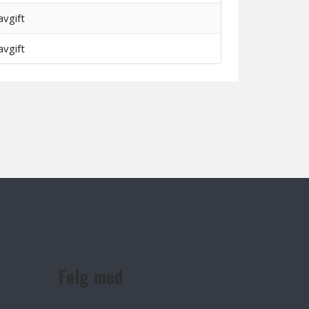
avgift
avgift
Følg med