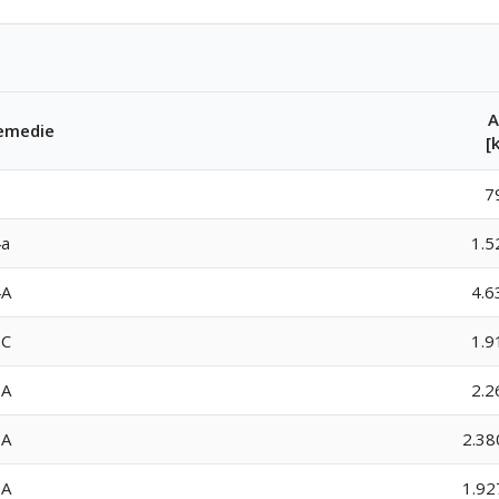
A
emedie
[
7
a
1.5
4A
4.6
7C
1.9
0A
2.2
7A
2.38
7A
1.92