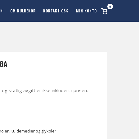
0
Se
ON
OM KULDENOR
KONTAKT OSS
MIN KONTO
handlekurv
48A
 statlig avgift er ikke inkludert i prisen.
koler
,
Kuldemedier og glykoler