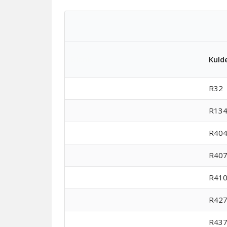
Blank
Kuld
R32
R134
R40
R40
R41
R42
R43