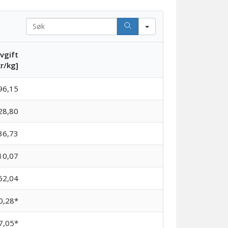
Search
vgift
Blank2
kr/kg]
96,15
28,80
36,73
10,07
62,04
0,28*
7,05*