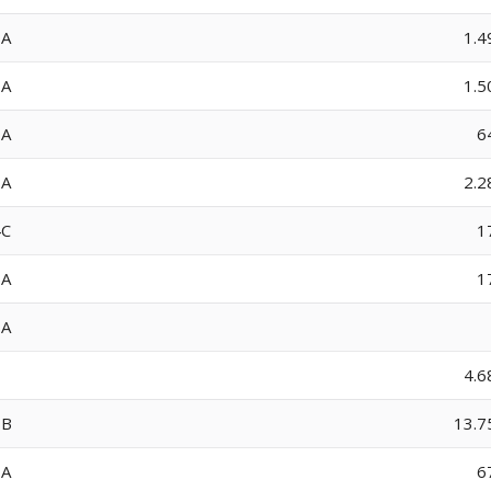
8A
1.4
9A
1.5
0A
6
2A
2.2
4C
1
5A
1
6A
7
4.6
8B
13.7
3A
6